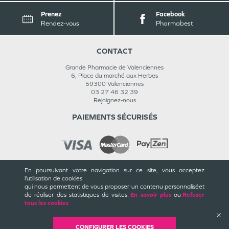
Prenez
Facebook
Rendez-vous
Pharmabest
CONTACT
Grande Pharmacie de Valenciennes
6, Place du marché aux Herbes
59300
Valenciennes
03 27 46 32 39
Rejoignez-nous
PAIEMENTS SÉCURISÉS
En poursuivant votre navigation sur ce site, vous acceptez
INFORMATIONS
l’utilisation de cookies
qui nous permettent de vous proposer un contenu personnalisé
et
CGU / CGV
de réaliser des statistiques de visites.
En savoir plus
ou
Refuser
Mentions légales
tous les cookies
Plan du site
Cookies et confidentialité
Rappels de produits
CONFIGURER LES COOKIES