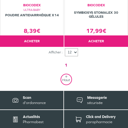
BIOCODEX
BIOCODEX
ULTRA BABY
SYMBIOSYS STOMALEX 30
POUDRE ANTIDIARRHÉIQUE X14
GÉLULES
8,39€
17,99€
ACHETER
ACHETER
Afficher :
1
Haut
Scan
Messagerie
d'ordonnance
sécurisée
Actualités
Click and Delivery
Pharmabest
parapharmacie