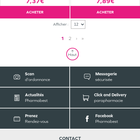
7,37€
7,89€
ACHETER
ACHETER
Afficher :
1
2
›
»
Haut
Scan
Messagerie
d'ordonnance
sécurisée
Actualités
Click and Delivery
Pharmabest
parapharmacie
Prenez
Facebook
Rendez-vous
Pharmabest
CONTACT