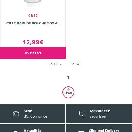
CB12
CB12 BAIN DE BOUCHE 500ML
12,99€
ACHETER
Afficher :
1
Haut
Scan
Messagerie
d'ordonnance
sécurisée
Actualités
Click and Delivery