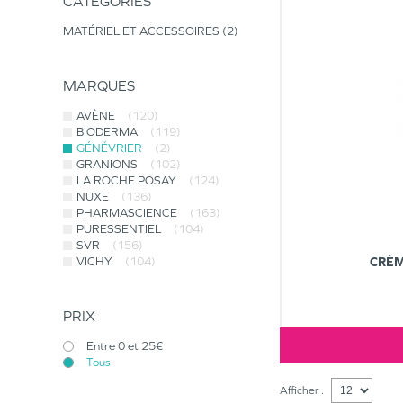
CATÉGORIES
MATÉRIEL ET ACCESSOIRES
2
MARQUES
AVÈNE
(120)
BIODERMA
(119)
GÉNÉVRIER
(2)
GRANIONS
(102)
LA ROCHE POSAY
(124)
NUXE
(136)
PHARMASCIENCE
(163)
PURESSENTIEL
(104)
SVR
(156)
VICHY
(104)
CRÈM
PRIX
Entre 0 et 25€
Tous
Afficher :