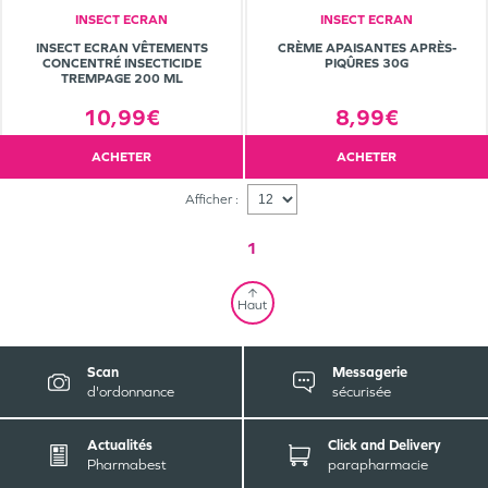
INSECT ECRAN
INSECT ECRAN
INSECT ECRAN VÊTEMENTS
CRÈME APAISANTES APRÈS-
CONCENTRÉ INSECTICIDE
PIQÛRES 30G
TREMPAGE 200 ML
10,99€
8,99€
ACHETER
ACHETER
Afficher :
1
Haut
Scan
Messagerie
d'ordonnance
sécurisée
Actualités
Click and Delivery
Pharmabest
parapharmacie