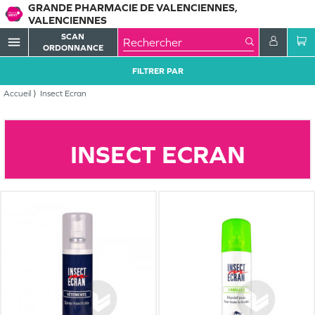
GRANDE PHARMACIE DE VALENCIENNES,
VALENCIENNES
SCAN
menu
ORDONNANCE
FILTRER PAR
Accueil
Insect Ecran
INSECT ECRAN