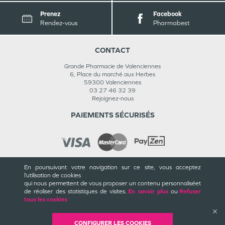
Prenez
Facebook
Rendez-vous
Pharmabest
CONTACT
Grande Pharmacie de Valenciennes
6, Place du marché aux Herbes
59300
Valenciennes
03 27 46 32 39
Rejoignez-nous
PAIEMENTS SÉCURISÉS
En poursuivant votre navigation sur ce site, vous acceptez
INFORMATIONS
l’utilisation de cookies
qui nous permettent de vous proposer un contenu personnalisé
et
CGU / CGV
de réaliser des statistiques de visites.
En savoir plus
ou
Refuser
Mentions légales
tous les cookies
Plan du site
Cookies et confidentialité
Rappels de produits
CONFIGURER LES COOKIES