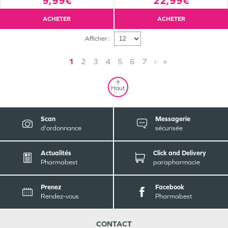
9,99€
22,99€
ACHETER
ACHETER
Afficher :
1
2
3
4
5
6
7
›
»
Haut
Scan
Messagerie
d'ordonnance
sécurisée
Actualités
Click and Delivery
Pharmabest
parapharmacie
Prenez
Facebook
Rendez-vous
Pharmabest
CONTACT