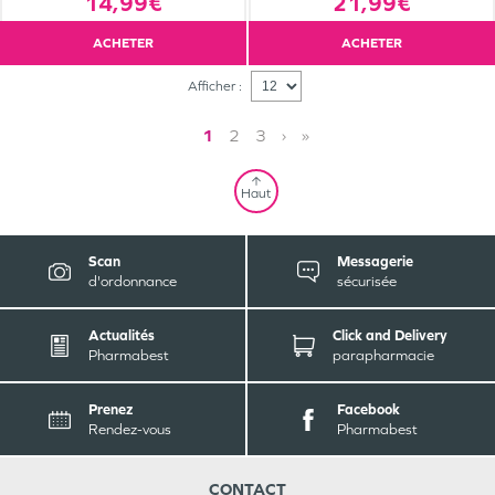
14,99€
21,99€
ACHETER
ACHETER
Afficher :
1
2
3
›
»
Haut
Scan
Messagerie
d'ordonnance
sécurisée
Actualités
Click and Delivery
Pharmabest
parapharmacie
Prenez
Facebook
Rendez-vous
Pharmabest
CONTACT