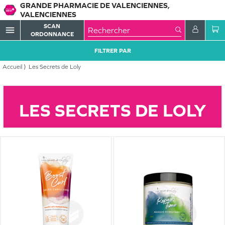
GRANDE PHARMACIE DE VALENCIENNES,
VALENCIENNES
SCAN
menu
ORDONNANCE
FILTRER PAR
Accueil
Les Secrets de Loly
LES SECRETS DE LOLY