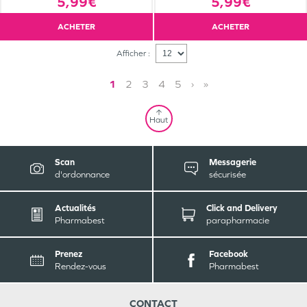
5,99€
5,99€
ACHETER
ACHETER
Afficher :
1
2
3
4
5
›
»
Haut
Scan
Messagerie
d'ordonnance
sécurisée
Actualités
Click and Delivery
Pharmabest
parapharmacie
Prenez
Facebook
Rendez-vous
Pharmabest
CONTACT