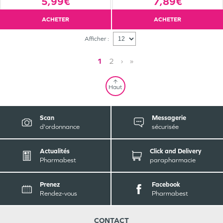
5,99€
7,89€
ACHETER
ACHETER
Afficher :
1
2
›
»
Haut
Scan
Messagerie
d'ordonnance
sécurisée
Actualités
Click and Delivery
Pharmabest
parapharmacie
Prenez
Facebook
Rendez-vous
Pharmabest
CONTACT