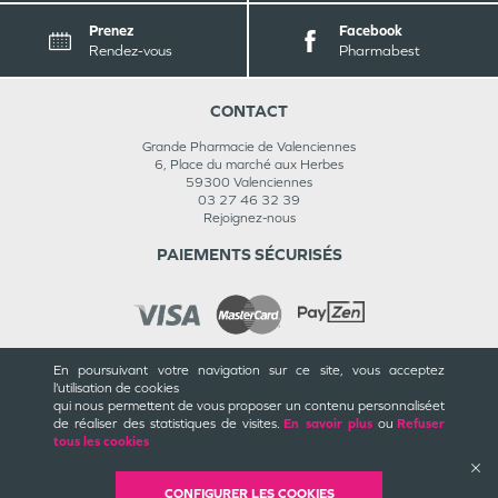
Prenez
Facebook
Rendez-vous
Pharmabest
CONTACT
Grande Pharmacie de Valenciennes
6, Place du marché aux Herbes
59300
Valenciennes
03 27 46 32 39
Rejoignez-nous
PAIEMENTS SÉCURISÉS
En poursuivant votre navigation sur ce site, vous acceptez
INFORMATIONS
l’utilisation de cookies
qui nous permettent de vous proposer un contenu personnalisé
et
CGU / CGV
de réaliser des statistiques de visites.
En savoir plus
ou
Refuser
Mentions légales
tous les cookies
Plan du site
Cookies et confidentialité
Rappels de produits
CONFIGURER LES COOKIES