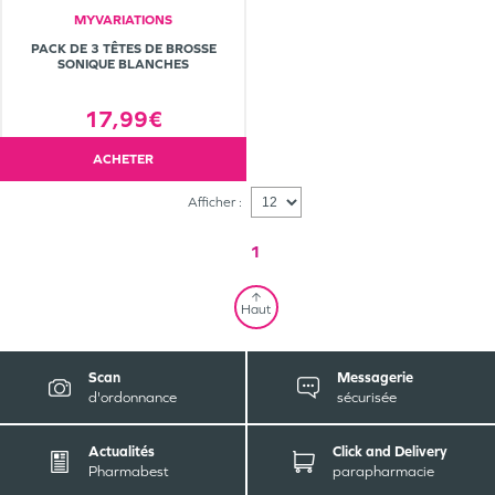
MYVARIATIONS
PACK DE 3 TÊTES DE BROSSE
SONIQUE BLANCHES
17,99€
ACHETER
Afficher :
1
Haut
Scan
Messagerie
d'ordonnance
sécurisée
Actualités
Click and Delivery
Pharmabest
parapharmacie