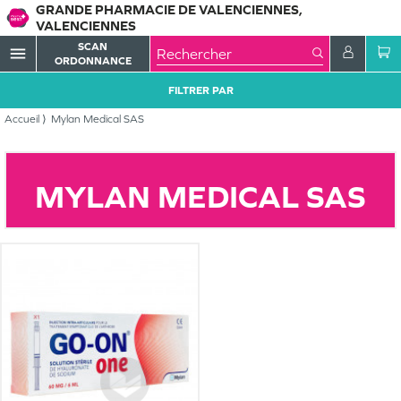
GRANDE PHARMACIE DE VALENCIENNES,
VALENCIENNES
SCAN
menu
ORDONNANCE
FILTRER PAR
Accueil
Mylan Medical SAS
MYLAN MEDICAL SAS