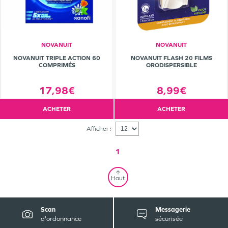
NOVANUIT
NOVANUIT
NOVANUIT TRIPLE ACTION 60
NOVANUIT FLASH 20 FILMS
COMPRIMÉS
ORODISPERSIBLE
17,98€
8,99€
ACHETER
ACHETER
Afficher :
1
Haut
Scan
Messagerie
d'ordonnance
sécurisée