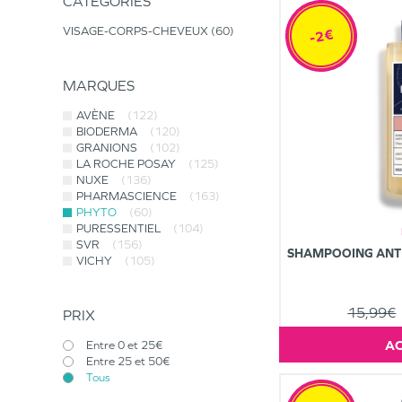
CATÉGORIES
VISAGE-CORPS-CHEVEUX
60
-2€
MARQUES
AVÈNE
(122)
BIODERMA
(120)
GRANIONS
(102)
LA ROCHE POSAY
(125)
NUXE
(136)
PHARMASCIENCE
(163)
PHYTO
(60)
PURESSENTIEL
(104)
SVR
(156)
SHAMPOOING ANT
VICHY
(105)
15,99€
PRIX
Entre 0 et 25€
Entre 25 et 50€
Tous