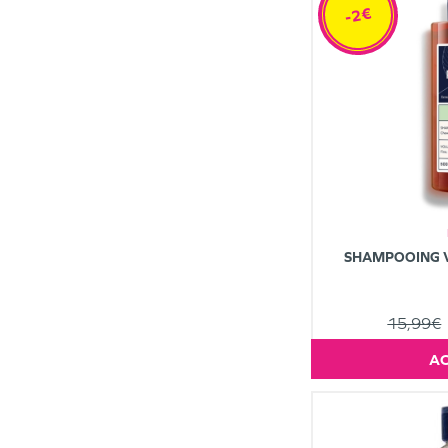
-2€
SHAMPOOING 
15,99€