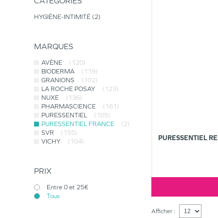
CATÉGORIES
HYGIÈNE-INTIMITÉ
2
MARQUES
AVÈNE
(120)
BIODERMA
(119)
GRANIONS
(102)
LA ROCHE POSAY
(123)
NUXE
(136)
PHARMASCIENCE
(161)
PURESSENTIEL
(105)
PURESSENTIEL FRANCE
(2)
SVR
(155)
PURESSENTIEL R
VICHY
(104)
PRIX
Entre 0 et 25€
Tous
Afficher :