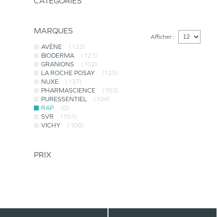
CATÉGORIES
MARQUES
Afficher :
AVÈNE
(122)
BIODERMA
(121)
GRANIONS
(102)
LA ROCHE POSAY
(125)
NUXE
(137)
PHARMASCIENCE
(163)
PURESSENTIEL
(104)
RAP
(0)
SVR
(151)
VICHY
(106)
PRIX