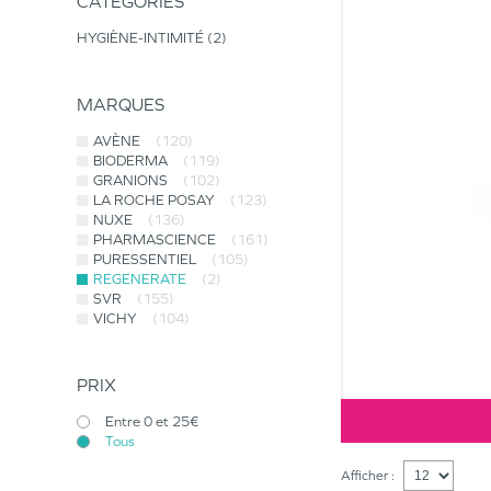
CATÉGORIES
HYGIÈNE-INTIMITÉ
2
MARQUES
AVÈNE
(120)
BIODERMA
(119)
GRANIONS
(102)
LA ROCHE POSAY
(123)
NUXE
(136)
PHARMASCIENCE
(161)
PURESSENTIEL
(105)
REGENERATE
(2)
SVR
(155)
VICHY
(104)
PRIX
Entre 0 et 25€
Tous
Afficher :