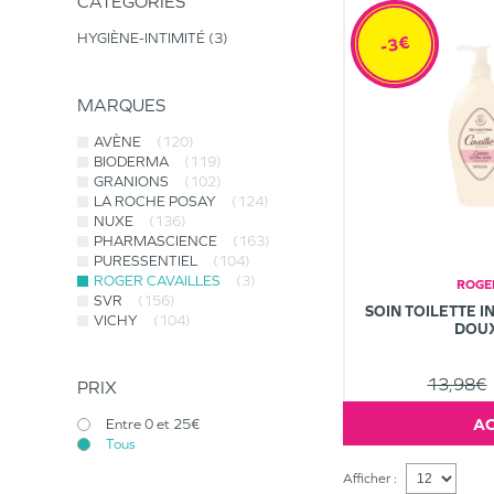
CATÉGORIES
HYGIÈNE-INTIMITÉ
3
-3€
MARQUES
AVÈNE
(120)
BIODERMA
(119)
GRANIONS
(102)
LA ROCHE POSAY
(124)
NUXE
(136)
PHARMASCIENCE
(163)
PURESSENTIEL
(104)
ROGER CAVAILLES
(3)
ROGE
SVR
(156)
SOIN TOILETTE I
VICHY
(104)
DOU
13,98€
PRIX
Entre 0 et 25€
Tous
Afficher :