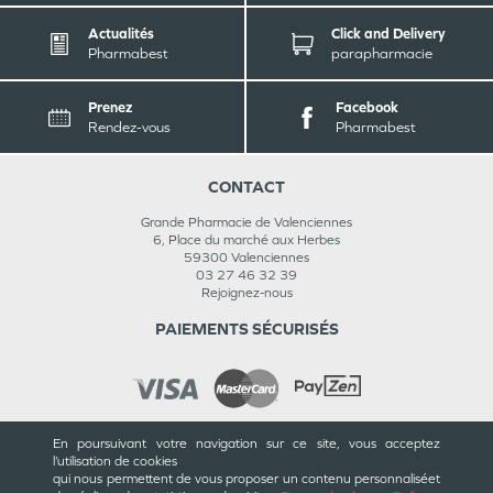
Actualités
Click and Delivery
Pharmabest
parapharmacie
Prenez
Facebook
Rendez-vous
Pharmabest
CONTACT
Grande Pharmacie de Valenciennes
6, Place du marché aux Herbes
59300
Valenciennes
03 27 46 32 39
Rejoignez-nous
PAIEMENTS SÉCURISÉS
En poursuivant votre navigation sur ce site, vous acceptez
INFORMATIONS
l’utilisation de cookies
qui nous permettent de vous proposer un contenu personnalisé
et
CGU / CGV