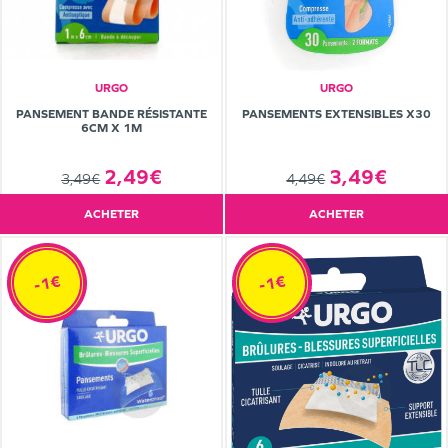
URGO
URGO
PANSEMENT BANDE RÉSISTANTE
PANSEMENTS EXTENSIBLES X30
6CM X 1M
2,49€
3,49€
3,49€
4,49€
ACHETER
ACHETER
-1€
-1€