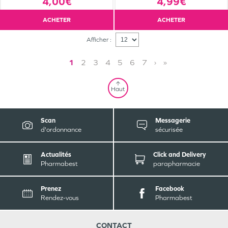
4,00€
4,99€
ACHETER
ACHETER
Afficher :
1
2
3
4
5
6
7
›
»
Haut
Scan
Messagerie
d'ordonnance
sécurisée
Actualités
Click and Delivery
Pharmabest
parapharmacie
Prenez
Facebook
Rendez-vous
Pharmabest
CONTACT