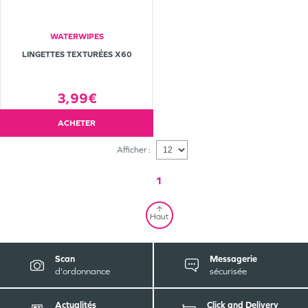
WATERWIPES
LINGETTES TEXTURÉES X60
3,99€
ACHETER
Afficher :
1
Haut
Scan
Messagerie
d'ordonnance
sécurisée
Actualités
Click and Delivery