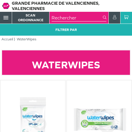
GRANDE PHARMACIE DE VALENCIENNES,
VALENCIENNES
SCAN
menu
ORDONNANCE
FILTRER PAR
Accueil
WaterWipes
WATERWIPES