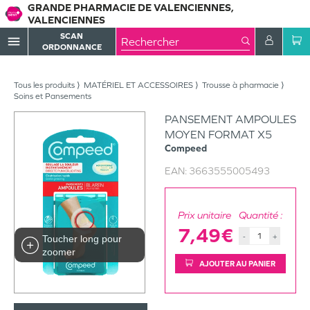
GRANDE PHARMACIE DE VALENCIENNES,
VALENCIENNES
SCAN
menu
ORDONNANCE
Tous les produits
MATÉRIEL ET ACCESSOIRES
Trousse à pharmacie
Soins et Pansements
PANSEMENT AMPOULES
MOYEN FORMAT X5
Compeed
EAN:
3663555005493
Prix unitaire
Quantité :
7,49€
-
+
Toucher long pour
zoomer
AJOUTER AU PANIER