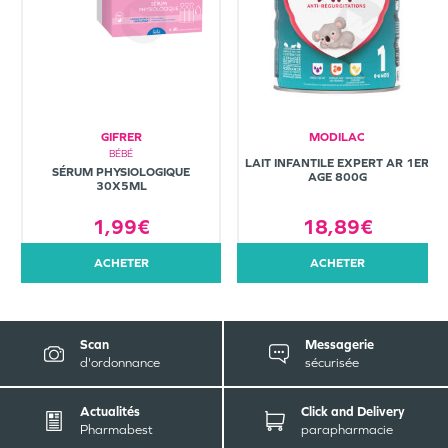
GIFRER
MODILAC
BÉBÉ
LAIT INFANTILE EXPERT AR 1ER
SÉRUM PHYSIOLOGIQUE
AGE 800G
30X5ML
1,99€
18,89€
ACHETER
ACHETER
Scan
Messagerie
d'ordonnance
sécurisée
Actualités
Click and Delivery
Pharmabest
parapharmacie