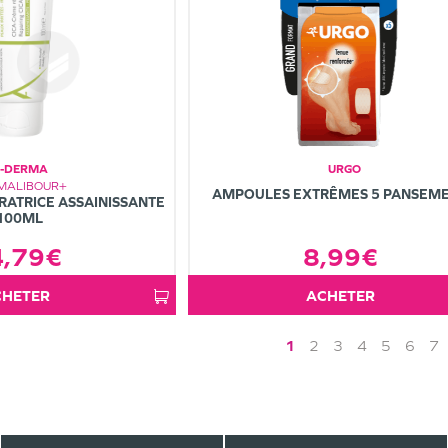
-DERMA
URGO
MALIBOUR+
AMPOULES EXTRÊMES 5 PANSEM
RATRICE ASSAINISSANTE
100ML
4,79€
8,99€
ACHETER
ACHETER
1
2
3
4
5
6
7