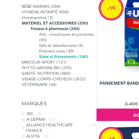
BÉBÉ-MAMAN
284
-1€
HYGIÈNE-INTIMITÉ
656
Homéopathie
3
MATÉRIEL ET ACCESSOIRES
250
Trousse à pharmacie
250
Anti - moustiques et parasites
65
Gels et désinfectants
6
Premiers soins
39
Soins et Pansements
140
MINCEUR-SPORT
131
PHYTO-AROMA-BIO
255
SANTÉ- NUTRITION
985
VISAGE-CORPS-CHEVEUX
2632
PANSEMENT BANDE
VÉTÉRINAIRE
44
MARQUES
3,49€
3M
(6)
A-DERMA
(3)
ALLIANCE HEALTHCARE
(3)
FRANCE
ALVITA
(8)