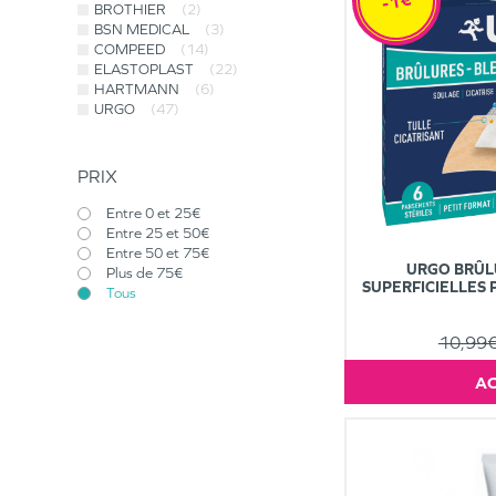
-1€
BROTHIER
(2)
BSN MEDICAL
(3)
COMPEED
(14)
ELASTOPLAST
(22)
HARTMANN
(6)
URGO
(47)
PRIX
Entre 0 et 25€
Entre 25 et 50€
Entre 50 et 75€
URGO BRÛL
Plus de 75€
SUPERFICIELLES 
Tous
10,99