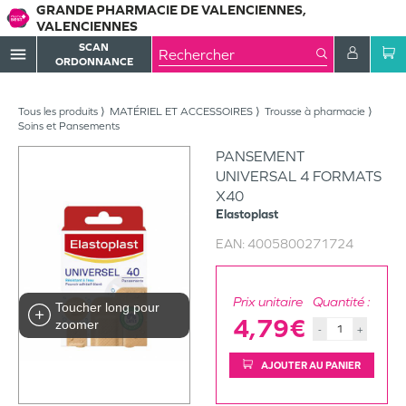
GRANDE PHARMACIE DE VALENCIENNES,
VALENCIENNES
SCAN
menu
ORDONNANCE
Tous les produits
MATÉRIEL ET ACCESSOIRES
Trousse à pharmacie
Soins et Pansements
PANSEMENT
UNIVERSAL 4 FORMATS
X40
Elastoplast
EAN:
4005800271724
Prix unitaire
Quantité :
Toucher long pour
4,79€
zoomer
-
+
AJOUTER AU PANIER