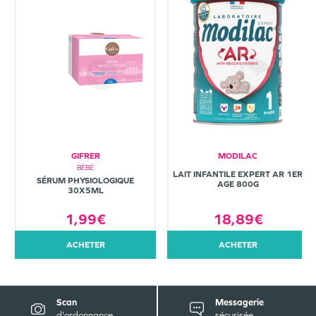
GIFRER
MODILAC
BÉBÉ
LAIT INFANTILE EXPERT AR 1ER
SÉRUM PHYSIOLOGIQUE
AGE 800G
30X5ML
1,99€
18,89€
ACHETER
ACHETER
Scan
Messagerie
d'ordonnance
sécurisée