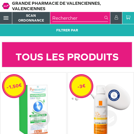
GRANDE PHARMACIE DE VALENCIENNES,
VALENCIENNES
SCAN
menu
ORDONNANCE
FILTRER PAR
TOUS LES PRODUITS
-1,50€
-3€