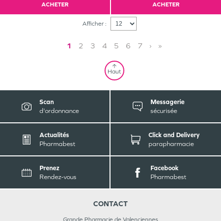
ACHETER
ACHETER
Afficher :
1
2
3
4
5
6
7
›
»
Haut
Scan
Messagerie
d'ordonnance
sécurisée
Actualités
Click and Delivery
Pharmabest
parapharmacie
Prenez
Facebook
Rendez-vous
Pharmabest
CONTACT
Grande Pharmacie de Valenciennes