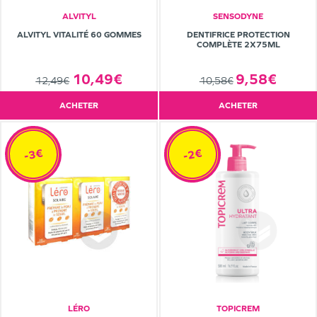
ALVITYL
SENSODYNE
ALVITYL VITALITÉ 60 GOMMES
DENTIFRICE PROTECTION
COMPLÈTE 2X75ML
10,49€
9,58€
12,49€
10,58€
ACHETER
ACHETER
-3€
-2€
LÉRO
TOPICREM