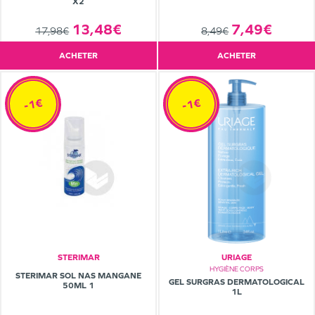
X2
13,48€
7,49€
17,98€
8,49€
ACHETER
ACHETER
-1€
-1€
STERIMAR
URIAGE
HYGIÈNE CORPS
STERIMAR SOL NAS MANGANE
GEL SURGRAS DERMATOLOGICAL
50ML 1
1L