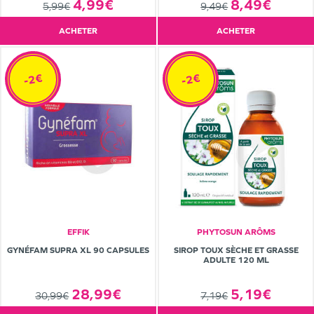
8,49€
4,99€
9,49€
5,99€
ACHETER
ACHETER
-2€
-2€
EFFIK
PHYTOSUN ARÔMS
GYNÉFAM SUPRA XL 90 CAPSULES
SIROP TOUX SÈCHE ET GRASSE
ADULTE 120 ML
28,99€
5,19€
30,99€
7,19€