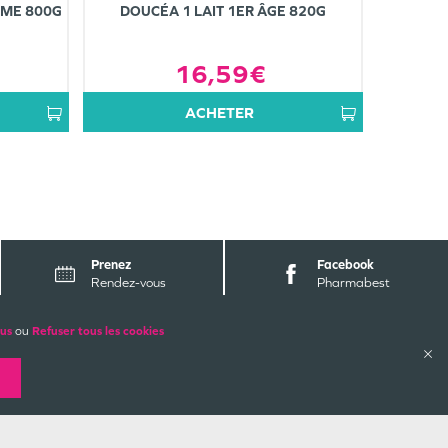
ÈME 800G
DOUCÉA 1 LAIT 1ER ÂGE 820G
16,59€
ACHETER
Prenez
Facebook
Rendez-vous
Pharmabest
lus
ou
Refuser tous les cookies
ALES
PAIEMENTS SÉCURISÉS