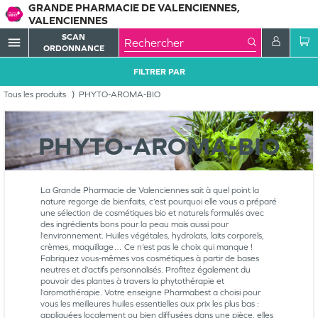
GRANDE PHARMACIE DE VALENCIENNES,
VALENCIENNES
SCAN
menu
ORDONNANCE
FILTRER PAR
Tous les produits
PHYTO-AROMA-BIO
PHYTO-AROMA-BIO
La Grande Pharmacie de Valenciennes sait à quel point la
nature regorge de bienfaits, c’est pourquoi elle vous a préparé
une sélection de cosmétiques bio et naturels formulés avec
des ingrédients bons pour la peau mais aussi pour
l’environnement. Huiles végétales, hydrolats, laits corporels,
crèmes, maquillage… Ce n’est pas le choix qui manque !
Fabriquez vous-mêmes vos cosmétiques à partir de bases
neutres et d’actifs personnalisés. Profitez également du
pouvoir des plantes à travers la phytothérapie et
l’aromathérapie. Votre enseigne Pharmabest a choisi pour
vous les meilleures huiles essentielles aux prix les plus bas :
appliquées localement ou bien diffusées dans une pièce, elles