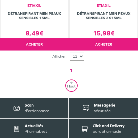
ETIAXIL
ETIAXIL
DÉTRANSPIRANT MEN PEAUX
DÉTRANSPIRANT MEN PEAUX
SENSIBLES 15ML
SENSIBLES 2X15ML
8,49€
15,98€
ACHETER
ACHETER
Afficher :
1
Haut
Scan
Messagerie
d'ordonnance
sécurisée
Actualités
Click and Delivery
Pharmabest
parapharmacie