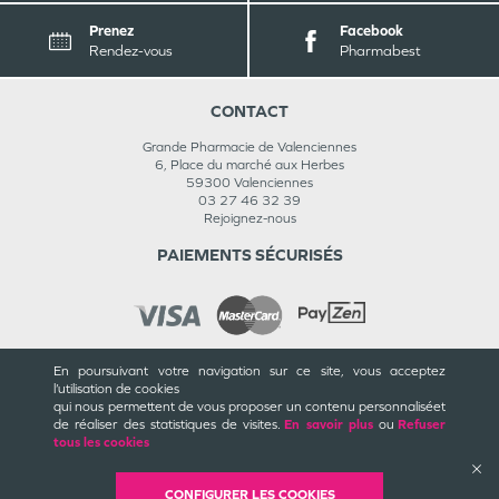
Prenez
Facebook
Rendez-vous
Pharmabest
CONTACT
Grande Pharmacie de Valenciennes
6, Place du marché aux Herbes
59300
Valenciennes
03 27 46 32 39
Rejoignez-nous
PAIEMENTS SÉCURISÉS
En poursuivant votre navigation sur ce site, vous acceptez
INFORMATIONS
l’utilisation de cookies
qui nous permettent de vous proposer un contenu personnalisé
et
CGU / CGV
de réaliser des statistiques de visites.
En savoir plus
ou
Refuser
Mentions légales
tous les cookies
Plan du site
Cookies et confidentialité
Rappels de produits
CONFIGURER LES COOKIES