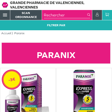
GRANDE PHARMACIE DE VALENCIENNES,
VALENCIENNES
SCAN
menu
ORDONNANCE
FILTRER PAR
Accueil
Paranix
PARANIX
-3€