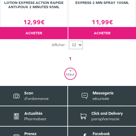
LOTION EXPRESS ACTION RAPIDE
EXPRESS 2 MIN SPRAY 100ML
ANTI-POUX 2 MINUTES 95ML
12,99€
11,99€
ACHETER
ACHETER
Afficher :
1
Haut
Scan
Messagerie
d'ordonnance
sécurisée
Actualités
Click and Delivery
Pharmabest
parapharmacie
Prenez
Facebook